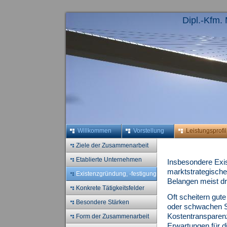
Dipl.-Kfm.
Willkommen
Vorstellung
Leistungsprofil
Ziele der Zusammenarbeit
Etablierte Unternehmen
Insbesondere Exi
marktstrategische
Existenzgründung, -festigung
Belangen meist dr
Konkrete Tätigkeitsfelder
Oft scheitern gut
Besondere Stärken
oder schwachen St
Kostentranspare
Form der Zusammenarbeit
Erwartungen für d